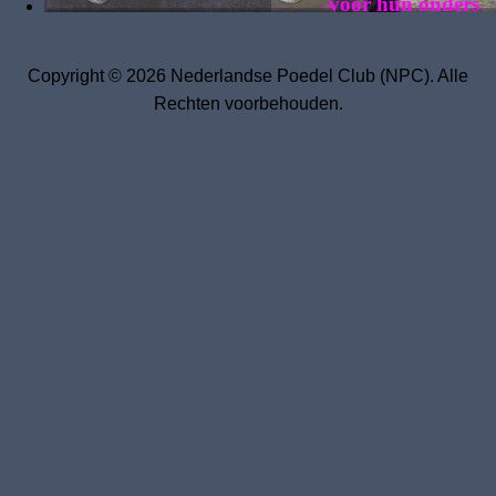
voor hun ondersteun
speeltuin, waar er steeds weer hordes fans
(vanaf een jaar of 3) klaar staan om met ze
te knuffelen.
Copyright © 2026 Nederlandse Poedel Club (NPC). Alle
Het leuke van de grootte van de vrolijke
Rechten voorbehouden.
Middenslag Poedel, is dat ze handzaam
zijn voor kinderen en ook graag geziene
gasten op terras of zelfs op de
Kalverstraat. U zult denken dat ik overdrijf,
maar het laatste bezoek aan onze
hoofdstad voelde alsof ik met George
Clooney op straat liep. Tja, verschil moet er
wezen ;-).
Overdag mogen ze mee naar mijn werk –
ook ik werk nu in het familiebedrijf mee. We
houden van afwisseling: met slecht weer
decadent met de auto, wat beter weer
achter in de fietskar. En wanneer we gaan
touren, honden zonnebril op en mee op de
scooter. Ik vertaal dit graag naar de
Australische uitspraak van “What a dog’s
life”, wat daar het tegenovergestelde