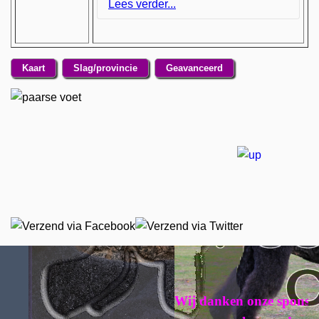
Lees verder...
Eén van de eerste logees – ze hadden (en
Kaart
Slag/provincie
Geavanceerd
hebben) immers o.a. een hotel voor dieren
– was Pavan, de verwaande zwarte Grote
Poedel. Mijn liefde voor de Poedel was
geboren. Ondanks alle fantastische
(ras)honden die bij ons woonden, bleef de
wens bestaan ooit een eigen Poedel te
hebben.
Zoals de u wel bekende gezegde ‘oude
liefde roest niet’ is hier helemaal op zijn
plaats. Inmiddels wonen wij in het Noord-
Limburgse Bergen, wederom vlakbij aan
Nationaal Park de Maasduinen.
Samen met de Poedels is het een gezellige
boel in huis. Ze voelen voor mij als mijn
kinderen. Mijn hondjes hebben een druk
Wij danken onze sponsoren 
leven, want we wonen ook nog naast de