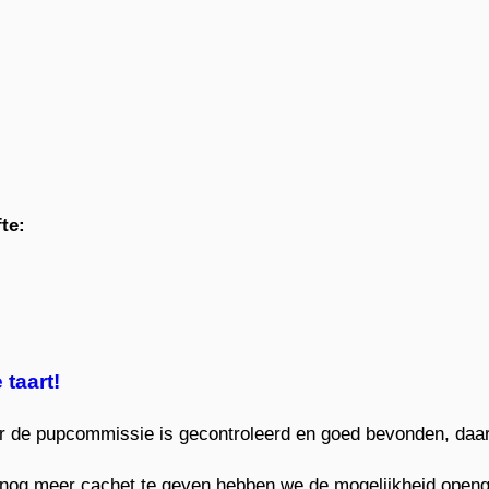
te:
 taart!
r de pupcommissie is gecontroleerd en goed bevonden, daarv
 nog meer cachet te geven hebben we de mogelijkheid openge