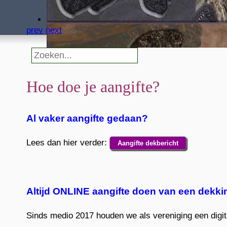
prev
next
Hoe doe je aangifte?
Al vaker aangifte gedaan?
Lees dan hier verder:
Aangifte dekbericht
Altijd ONLINE aangifte doen van een dekki
Sinds medio 2017 houden we als vereniging een digita