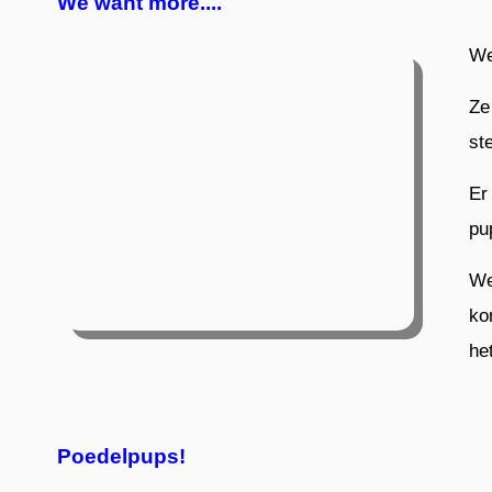
We want more....
We
Ze
st
Er
pu
We
ko
he
Poedelpups!