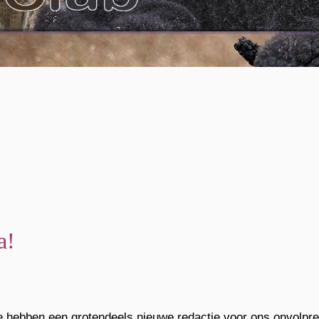
a!
 hebben een grotendeels nieuwe redactie voor ons onvolpr