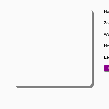
Het
Zo
We
He
Ee