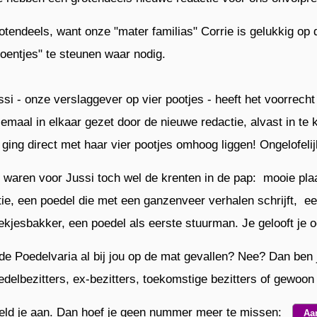
otendeels, want onze "mater familias" Corrie is gelukkig o
roentjes" te steunen waar nodig.
ssi - onze verslaggever op vier pootjes - heeft het voorrec
lemaal in elkaar gezet door de nieuwe redactie, alvast in te k
 ging direct met haar vier pootjes omhoog liggen! Ongelofelij
t waren voor Jussi toch wel de krenten in de pap: mooie pl
tie, een poedel die met een ganzenveer verhalen schrijft, e
ekjesbakker, een poedel als eerste stuurman. Je gelooft je o
 de Poedelvaria al bij jou op de mat gevallen? Nee? Dan ben 
edelbezitters, ex-bezitters, toekomstige bezitters of gewoon
ld je aan. Dan hoef je geen nummer meer te missen:
Aa