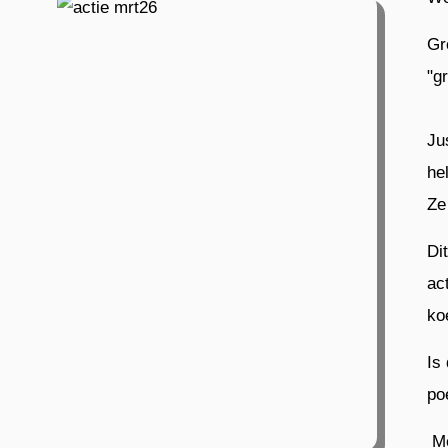
Gr
"g
Ju
he
Ze
Di
ac
ko
Is
po
Me