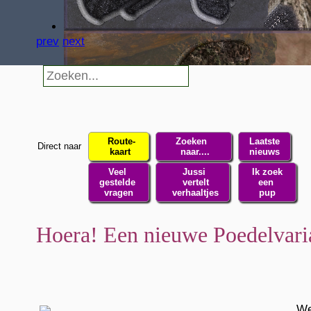
prev
next
Route-
Zoeken
Laatste
Direct naar
kaart
naar....
nieuws
Veel
Jussi
Ik zoek
gestelde
vertelt
een
vragen
verhaaltjes
pup
Hoera! Een nieuwe Poedelvari
We