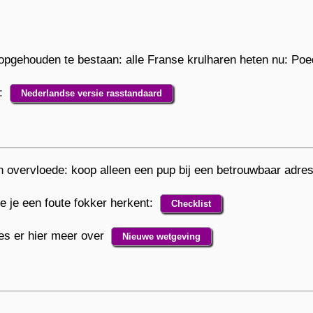
pgehouden te bestaan: alle Franse krulharen heten nu: Poe
d:
Nederlandse versie rasstandaard
n overvloede: koop alleen een pup bij een betrouwbaar adres
e je een foute fokker herkent:
Checklist
es er hier meer over
Nieuwe wetgeving