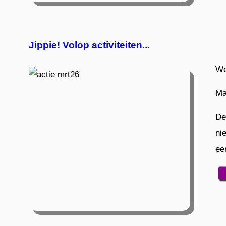
Jippie! Volop activiteiten...
We
Ma
De
ni
ee